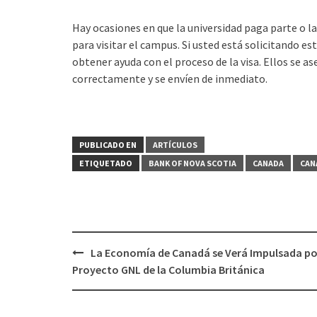
Hay ocasiones en que la universidad paga parte o la
para visitar el campus. Si usted está solicitando 
obtener ayuda con el proceso de la visa. Ellos se a
correctamente y se envíen de inmediato.
PUBLICADO EN
ARTÍCULOS
ETIQUETADO
BANK OF NOVA SCOTIA
CANADA
CAN
La Economía de Canadá se Verá Impulsada por
Proyecto GNL de la Columbia Británica